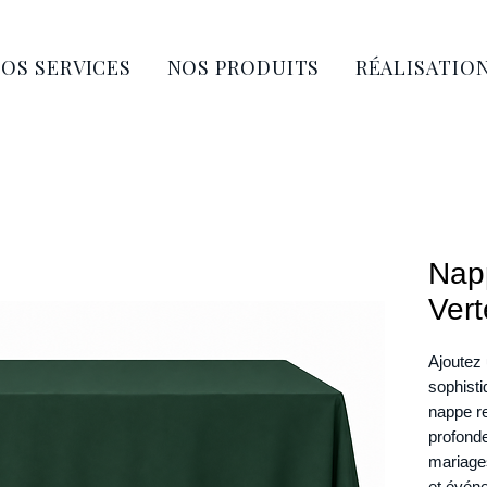
OS SERVICES
NOS PRODUITS
RÉALISATIO
Napp
Vert
Ajoutez 
sophisti
nappe re
profonde
mariages
et événe