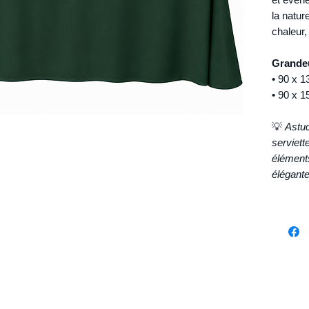
la natur
chaleur,
Grandeu
• 90 x 
• 90 x 
💡
Astu
serviett
élément
élégante