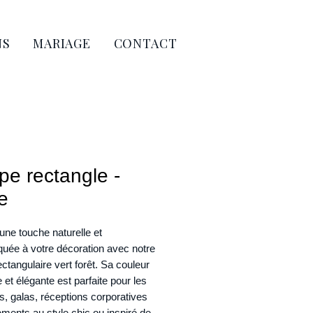
NS
MARIAGE
CONTACT
e rectangle -
e
une touche naturelle et
quée à votre décoration avec notre
ctangulaire vert forêt. Sa couleur
 et élégante est parfaite pour les
, galas, réceptions corporatives
ments au style chic ou inspiré de