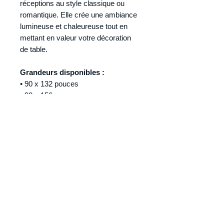
réceptions au style classique ou
romantique. Elle crée une ambiance
lumineuse et chaleureuse tout en
mettant en valeur votre décoration
de table.
Grandeurs disponibles :
• 90 x 132 pouces
• 90 x 156 pouces
💡
Astuce : Combinez-la avec un
chemin de table texturé, des
serviettes blanches et des sous-
assiettes dorées pour créer une
table élégante et haut de gamme.