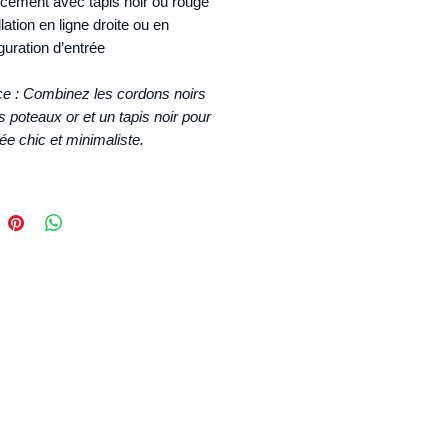
cement avec tapis noir ou rouge
llation en ligne droite ou en
guration d’entrée
e : Combinez les cordons noirs
 poteaux or et un tapis noir pour
ée chic et minimaliste.