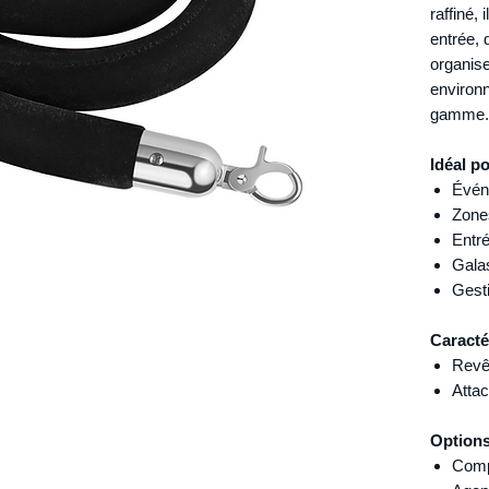
raffiné,
entrée, 
organise
environn
gamme.
Idéal p
Évén
Zone
Entré
Galas
Gesti
Caracté
Revêt
Atta
Options
Comp