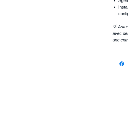
Agen
Insta
confi
💡
Astuc
avec des
une entr